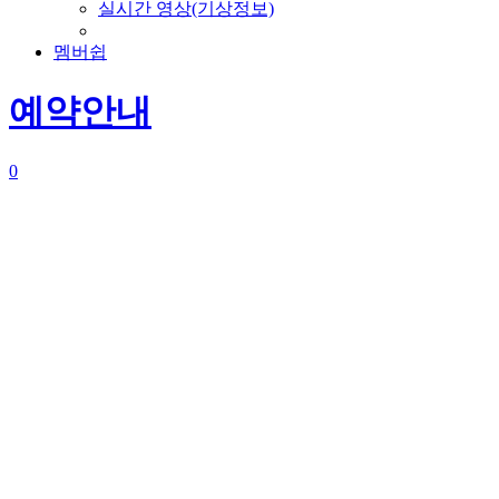
실시간 영상(기상정보)
멤버쉽
예약안내
0
구분
주중
주말
예약 운영시
09:00 ~ 18:00
09:00 ~ 18:00
간
① 홈페이지 인터넷 (정
회원 우선 예약)
예약 방법
홈페이지 실시간 예약