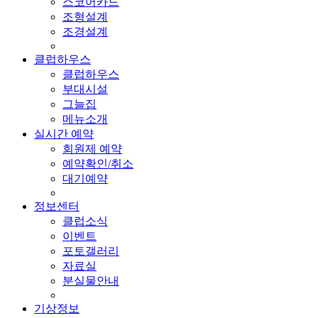
스코어카드
조형설계
조경설계
클럽하우스
클럽하우스
부대시설
그늘집
메뉴소개
실시간 예약
회원제 예약
예약확인/취소
대기예약
정보센터
클럽소식
이벤트
포토갤러리
자료실
분실물안내
기상정보