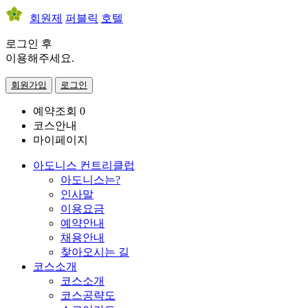
회원제
퍼블릭
호텔
로그인 후
이용해주세요.
회원가입
로그인
예약조회
0
코스안내
마이페이지
아도니스 컨트리클럽
아도니스는?
인사말
이용요금
예약안내
채용안내
찾아오시는 길
코스소개
코스소개
코스공략도