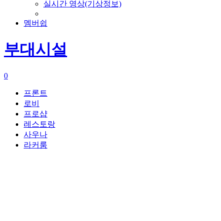
실시간 영상(기상정보)
멤버쉽
부대시설
0
프론트
로비
프로샵
레스토랑
사우나
라커룸