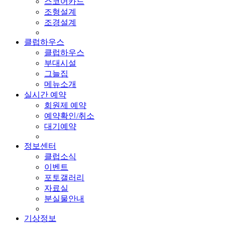
스코어카드
조형설계
조경설계
클럽하우스
클럽하우스
부대시설
그늘집
메뉴소개
실시간 예약
회원제 예약
예약확인/취소
대기예약
정보센터
클럽소식
이벤트
포토갤러리
자료실
분실물안내
기상정보