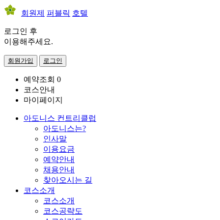
회원제
퍼블릭
호텔
로그인 후
이용해주세요.
회원가입
로그인
예약조회
0
코스안내
마이페이지
아도니스 컨트리클럽
아도니스는?
인사말
이용요금
예약안내
채용안내
찾아오시는 길
코스소개
코스소개
코스공략도