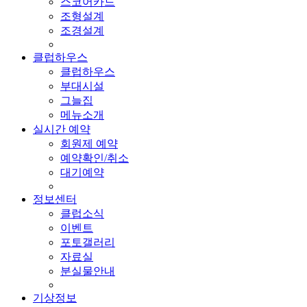
스코어카드
조형설계
조경설계
클럽하우스
클럽하우스
부대시설
그늘집
메뉴소개
실시간 예약
회원제 예약
예약확인/취소
대기예약
정보센터
클럽소식
이벤트
포토갤러리
자료실
분실물안내
기상정보