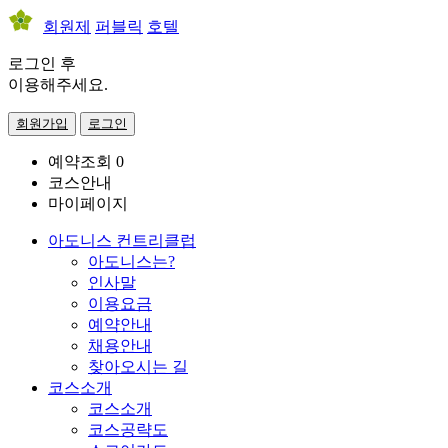
회원제
퍼블릭
호텔
로그인 후
이용해주세요.
회원가입
로그인
예약조회
0
코스안내
마이페이지
아도니스 컨트리클럽
아도니스는?
인사말
이용요금
예약안내
채용안내
찾아오시는 길
코스소개
코스소개
코스공략도