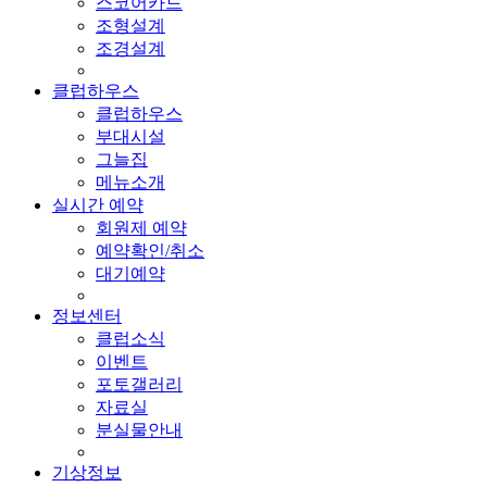
스코어카드
조형설계
조경설계
클럽하우스
클럽하우스
부대시설
그늘집
메뉴소개
실시간 예약
회원제 예약
예약확인/취소
대기예약
정보센터
클럽소식
이벤트
포토갤러리
자료실
분실물안내
기상정보