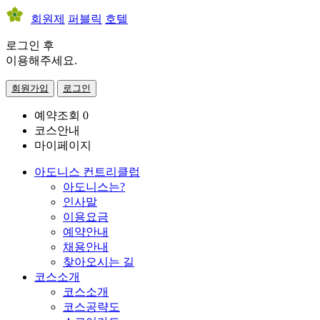
회원제
퍼블릭
호텔
로그인 후
이용해주세요.
회원가입
로그인
예약조회
0
코스안내
마이페이지
아도니스 컨트리클럽
아도니스는?
인사말
이용요금
예약안내
채용안내
찾아오시는 길
코스소개
코스소개
코스공략도