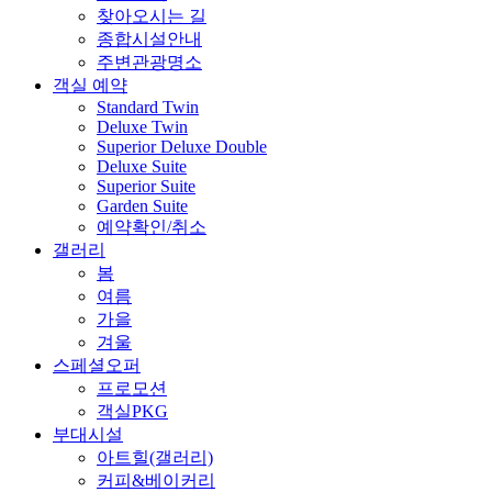
찾아오시는 길
종합시설안내
주변관광명소
객실 예약
Standard Twin
Deluxe Twin
Superior Deluxe Double
Deluxe Suite
Superior Suite
Garden Suite
예약확인/취소
갤러리
봄
여름
가을
겨울
스페셜오퍼
프로모션
객실PKG
부대시설
아트힐(갤러리)
커피&베이커리