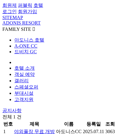
회원제
퍼블릭
호텔
로그인
회원가입
SITEMAP
ADONIS RESORT
FAMILY SITE

아도니스 호텔
A-ONE CC
드비치 GC
호텔 소개
객실 예약
갤러리
스페셜오퍼
부대시설
고객지원
공지사항
전체 1 건
번호
제목
이름
등록일
조회
1
야외풀장 무료 개방
아도니스CC
2025.07.11
3063