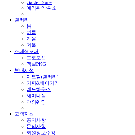
Garden Suite
예약확인/취소
갤러리
봄
여름
가을
겨울
스페셜오퍼
프로모션
객실PKG
부대시설
아트힐(갤러리)
커피&베이커리
레드하우스
세미나실
야외웨딩
고객지원
공지사항
문의사항
회원정보수정