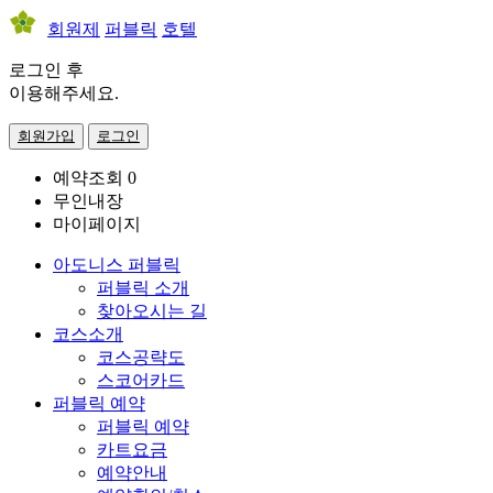
회원제
퍼블릭
호텔
로그인 후
이용해주세요.
회원가입
로그인
예약조회
0
무인내장
마이페이지
아도니스 퍼블릭
퍼블릭 소개
찾아오시는 길
코스소개
코스공략도
스코어카드
퍼블릭 예약
퍼블릭 예약
카트요금
예약안내