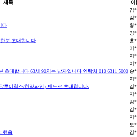
제목
이
김
김
합니다
황
양
여성 한분 초대합니다
홍
이
지
이
1분 초대합니다 63세 90치는 남자입니다 연락처 010 6311 5000
송
지
/루이힐스/한양파인)' 밴드로 초대합니다.
김
지
김
김
지
도
: 했음
김