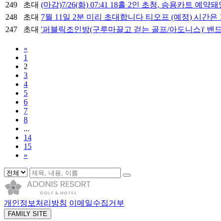
249
초대
(마감)7/26(화) 07:41 18홀 2인 초청, 승용카트 
248
초대
7월 11일 2분 미리 초대합니다 티오프 (예정) 시간은 
247
초대
'퍼블릭조인방(구루마끌고 걷는 골프/아도니스)' 밴
«
1
2
3
4
5
6
7
8
...
14
15
»
개인정보처리방침
이메일수집거부
FAMILY SITE