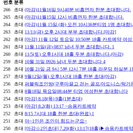
번호
분류
266
초대
(마감)11월16일 9시40분 비흡연자 한분 초대합니다.
265
초대
(마감)11월15일 12시 비흡연자 한분 초대합니다.
264
초대
(마감)11월 15일 (화) 오전 10시36분티업 1명 초대
263
초대
11/11(금) 오후 2시대 부부 초대합니다.[마감]
262
초대
[마감] 11월 12일 토요일 10:50분 18홀 카트예약 
261
초대
11월 11일(금) 0837 남녀 두분 초대합니다.
1
260
초대
11/5(토) 오후1시대 18홀 두분 초대합니다.(마감)
259
초대
10월 31일 0926 남녀 두분 초대합니다
4
258
초대
10월 21일 금 9시 5분 12시 7분 18홀 라운딩 하실분 
257
초대
9월12일(월) 오후1시대 18홀 한분 초대(마감)
256
초대
퍼블릭조인방(구루마끌고 걷는 골프/아도니스/락가든
255
초대
8월18일 목요일08:44분 티업 여성한분 초대합니다
254
초대
[마감] 8.18(목) 9홀(1분초대)
253
초대
[마감] 8.2(화) 13:17 ~승용카트예약
252
초대
8/15 7시대 18홀 한분 초대(완료)
1
251
초대
아~1인은 조인이 힘드는군요~
250
초대
[마감☆2인초대] 7.20(화) 13:17(18홀)▶승용카트예약